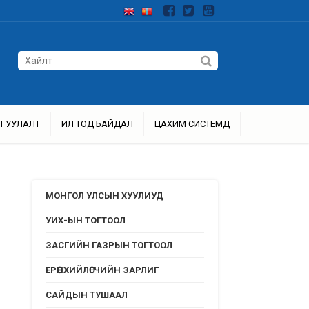
ЙГУУЛАЛТ
ИЛ ТОД БАЙДАЛ
ЦАХИМ СИСТЕМҮҮД
МОНГОЛ УЛСЫН ХУУЛИУД
УИХ-ЫН ТОГТООЛ
ЗАСГИЙН ГАЗРЫН ТОГТООЛ
ЕРӨНХИЙЛӨГЧИЙН ЗАРЛИГ
САЙДЫН ТУШААЛ