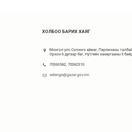
ХОЛБОО БАРИХ ХАЯГ
Монгол улс Сэлэнгэ аймаг, Парпизаны талбай
Орхон 6 дугаар баг, Нутгийн захиргааны II бай
70363562, 70362310
selenge@gazar.gov.mn