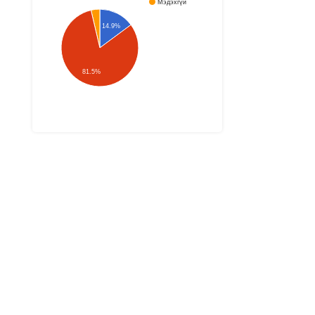
Мэдэхгүй
14.9%
81.5%