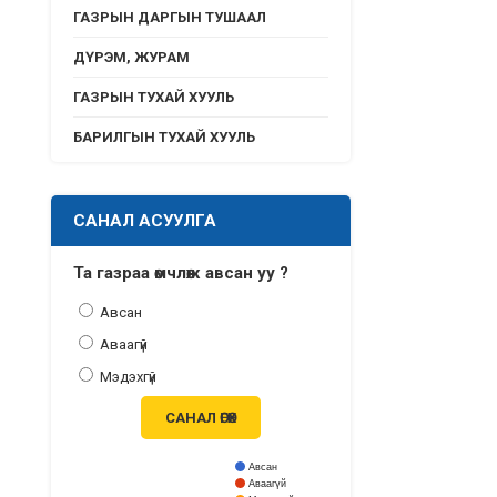
ГАЗРЫН ДАРГЫН ТУШААЛ
ДҮРЭМ, ЖУРАМ
ГАЗРЫН ТУХАЙ ХУУЛЬ
БАРИЛГЫН ТУХАЙ ХУУЛЬ
САНАЛ АСУУЛГА
Та газраа өмчлөж авсан уу ?
Авсан
Аваагүй
Мэдэхгүй
САНАЛ ӨГӨХ
Авсан
Аваагүй