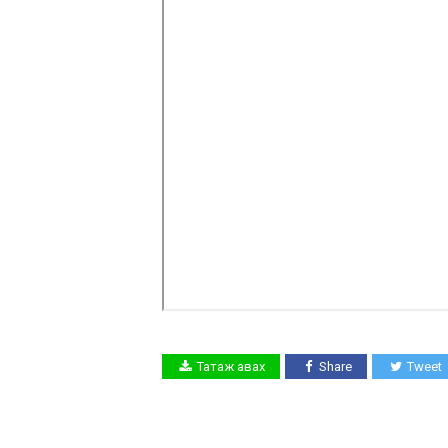
Татаж авах
Share
Tweet