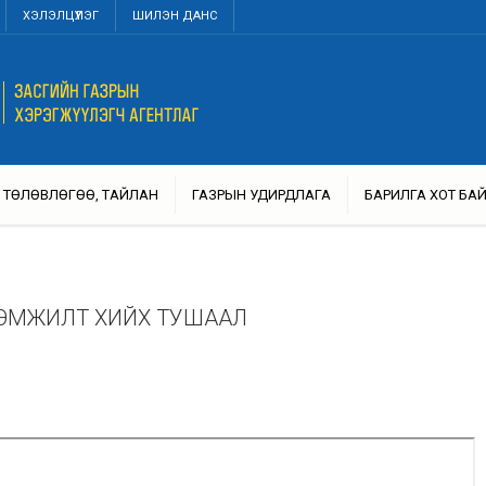
ХЭЛЭЛЦҮҮЛЭГ
ШИЛЭН ДАНС
ТӨЛӨВЛӨГӨӨ, ТАЙЛАН
ГАЗРЫН УДИРДЛАГА
БАРИЛГА ХОТ БА
ЭМЖИЛТ ХИЙХ ТУШААЛ