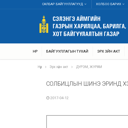
САЛБАР БАЙГУУЛЛАГУУД
ХОЛБОО БАРИХ
НҮҮР
БАЙГУУЛЛАГЫН ТУХАЙ
ЭРХ ЗҮЙН АКТ
Нүүр
Эрх зүйн акт
ДҮРЭМ, ЖУРАМ
СОЛБИЦЛЫН ШИНЭ ЭРИНД Х
2017-04-12