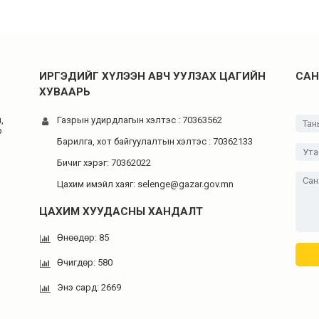
ИРГЭДИЙГ ХҮЛЭЭН АВЧ УУЛЗАХ ЦАГИЙН
САН
ХУВААРЬ
,
Газрын удирдлагын хэлтэс : 70363562
р
Барилга, хот байгуулалтын хэлтэс : 70362133
Бичиг хэрэг: 70362022
Цахим имэйл хаяг: selenge@gazar.gov.mn
ЦАХИМ ХУУДАСНЫ ХАНДАЛТ
Өнөөдөр: 85
Өчигдөр: 580
Энэ сард: 2669