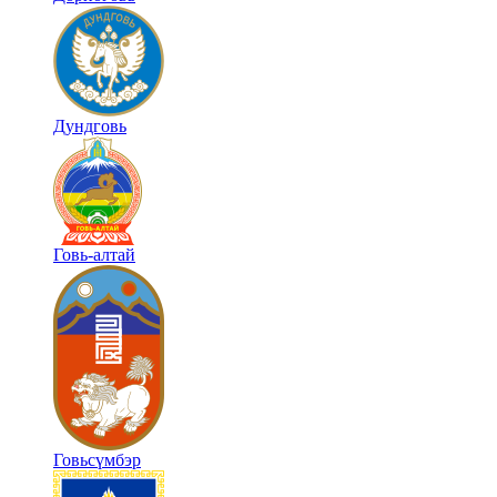
Дундговь
Говь-алтай
Говьсүмбэр