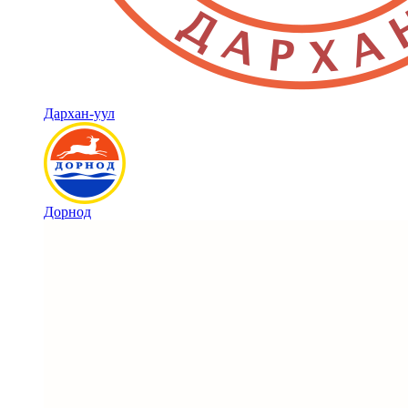
Дархан-уул
Дорнод