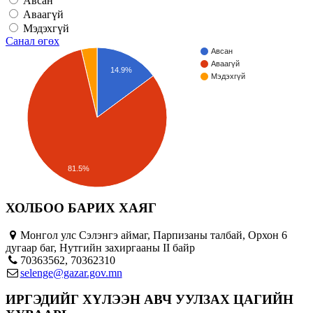
Авсан
Аваагүй
Мэдэхгүй
Санал өгөх
Авсан
Аваагүй
14.9%
Мэдэхгүй
81.5%
ХОЛБОО БАРИХ ХАЯГ
Монгол улс Сэлэнгэ аймаг, Парпизаны талбай, Орхон 6
дугаар баг, Нутгийн захиргааны II байр
70363562, 70362310
selenge@gazar.gov.mn
ИРГЭДИЙГ ХҮЛЭЭН АВЧ УУЛЗАХ ЦАГИЙН