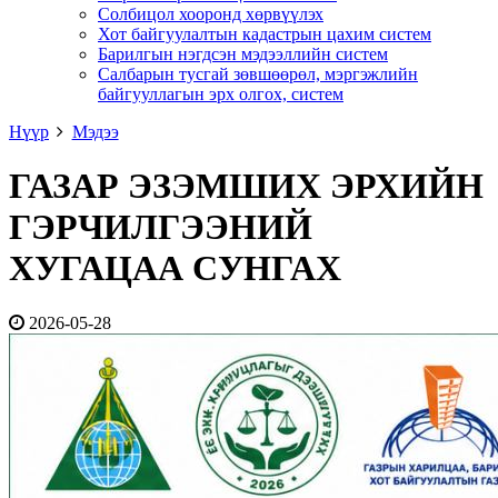
Солбицол хооронд хөрвүүлэх
Хот байгуулалтын кадастрын цахим систем
Барилгын нэгдсэн мэдээллийн систем
Салбарын тусгай зөвшөөрөл, мэргэжлийн
байгууллагын эрх олгох, систем
Нүүр
Мэдээ
ГАЗАР ЭЗЭМШИХ ЭРХИЙН
ГЭРЧИЛГЭЭНИЙ
ХУГАЦАА СУНГАХ
2026-05-28