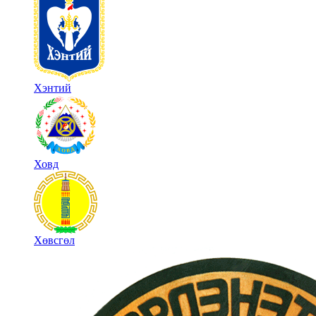
Хэнтий
Ховд
Хөвсгөл