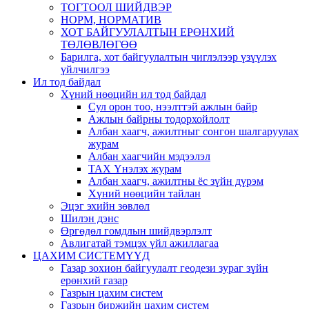
ТОГТООЛ ШИЙДВЭР
НОРМ, НОРМАТИВ
ХОТ БАЙГУУЛАЛТЫН ЕРӨНХИЙ
ТӨЛӨВЛӨГӨӨ
Барилга, хот байгуулалтын чиглэлээр үзүүлэх
үйлчилгээ
Ил тод байдал
Хүний нөөцийн ил тод байдал
Сул орон тоо, нээлттэй ажлын байр
Ажлын байрны тодорхойлолт
Албан хаагч, ажилтныг сонгон шалгаруулах
журам
Албан хаагчийн мэдээлэл
ТАХ Үнэлэх журам
Албан хаагч, ажилтны ёс зүйн дүрэм
Хүний нөөцийн тайлан
Эцэг эхийн зөвлөл
Шилэн дэнс
Өргөдөл гомдлын шийдвэрлэлт
Авлигатай тэмцэх үйл ажиллагаа
ЦАХИМ СИСТЕМҮҮД
Газар зохион байгуулалт геодези зураг зүйн
ерөнхий газар
Газрын цахим систем
Газрын биржийн цахим систем