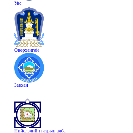
Увс
Өвөрхангай
Завхан
Нийслэлийн газрын алба