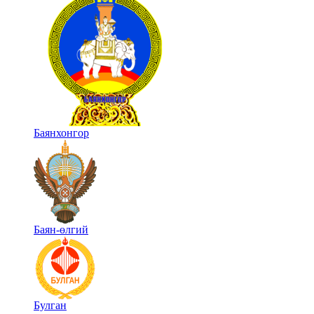
Баянхонгор
Баян-өлгий
Булган