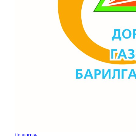
Дорноговь