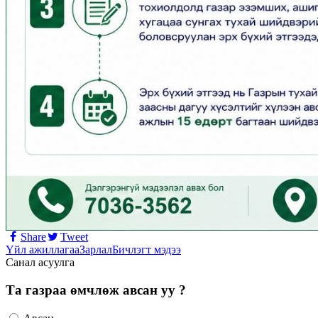
Share
Tweet
Үйл ажиллагаа
Зарлал
Бичлэгт мэдээ
Санал асуулга
Та газраа өмчлөж авсан уу ?