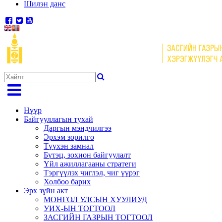
Шилэн данс
Нүүр
Байгууллагын тухай
Даргын мэндчилгээ
Эрхэм зорилго
Түүхэн замнал
Бүтэц, зохион байгуулалт
Үйл ажиллагааны стратеги
Тэргүүлэх чиглэл, чиг үүрэг
Холбоо барих
Эрх зүйн акт
МОНГОЛ УЛСЫН ХУУЛИУД
УИХ-ЫН ТОГТООЛ
ЗАСГИЙН ГАЗРЫН ТОГТООЛ