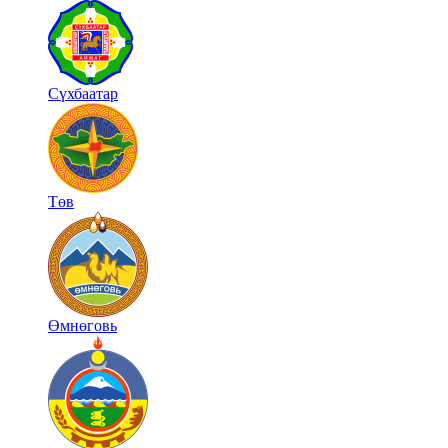
Сүхбаатар
Төв
Өмнөговь