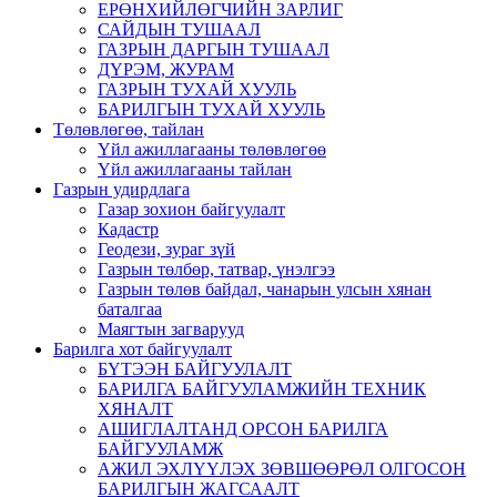
ЕРӨНХИЙЛӨГЧИЙН ЗАРЛИГ
САЙДЫН ТУШААЛ
ГАЗРЫН ДАРГЫН ТУШААЛ
ДҮРЭМ, ЖУРАМ
ГАЗРЫН ТУХАЙ ХУУЛЬ
БАРИЛГЫН ТУХАЙ ХУУЛЬ
Төлөвлөгөө, тайлан
Үйл ажиллагааны төлөвлөгөө
Үйл ажиллагааны тайлан
Газрын удирдлага
Газар зохион байгуулалт
Кадастр
Геодези, зураг зүй
Газрын төлбөр, татвар, үнэлгээ
Газрын төлөв байдал, чанарын улсын хянан
баталгаа
Маягтын загварууд
Барилга хот байгуулалт
БҮТЭЭН БАЙГУУЛАЛТ
БАРИЛГА БАЙГУУЛАМЖИЙН ТЕХНИК
ХЯНАЛТ
АШИГЛАЛТАНД ОРСОН БАРИЛГА
БАЙГУУЛАМЖ
АЖИЛ ЭХЛҮҮЛЭХ ЗӨВШӨӨРӨЛ ОЛГОСОН
БАРИЛГЫН ЖАГСААЛТ