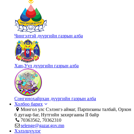
Чингэлтэй дүүргийн газрын алба
Хан-Уул дүүргийн газрын алба
Сонгинохайрхан дүүргийн газрын алба
Холбоо барих
Монгол улс Сэлэнгэ аймаг, Парпизаны талбай, Орхон
6 дугаар баг, Нутгийн захиргааны II байр
70363562, 70362310
selenge@gazar.gov.mn
Хэлэлцүүлэг