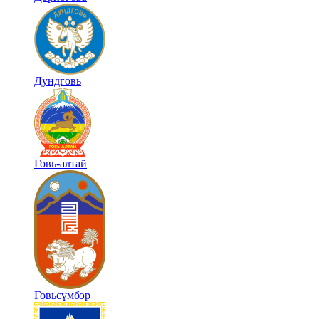
Дундговь
Говь-алтай
Говьсүмбэр