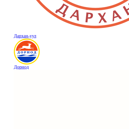
Дархан-уул
Дорнод