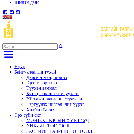
Шилэн данс
Нүүр
Байгууллагын тухай
Даргын мэндчилгээ
Эрхэм зорилго
Түүхэн замнал
Бүтэц, зохион байгуулалт
Үйл ажиллагааны стратеги
Тэргүүлэх чиглэл, чиг үүрэг
Холбоо барих
Эрх зүйн акт
МОНГОЛ УЛСЫН ХУУЛИУД
УИХ-ЫН ТОГТООЛ
ЗАСГИЙН ГАЗРЫН ТОГТООЛ