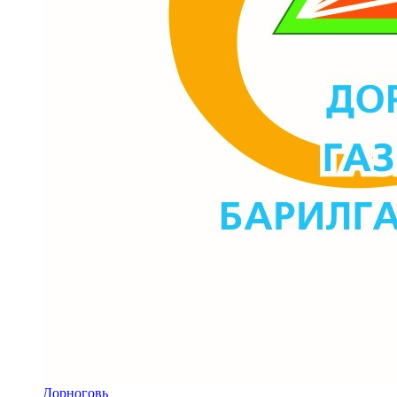
Дорноговь