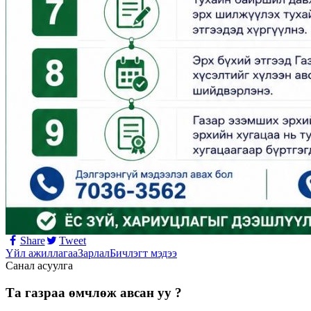
Share
Tweet
Үйл ажиллагаа
Зарлал
Бичлэгт мэдээ
Санал асуулга
Та газраа өмчлөж авсан уу ?