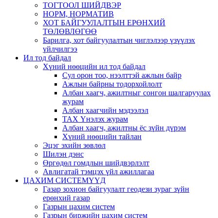
ТОГТООЛ ШИЙДВЭР
НОРМ, НОРМАТИВ
ХОТ БАЙГУУЛАЛТЫН ЕРӨНХИЙ
ТӨЛӨВЛӨГӨӨ
Барилга, хот байгуулалтын чиглэлээр үзүүлэх
үйлчилгээ
Ил тод байдал
Хүний нөөцийн ил тод байдал
Сул орон тоо, нээлттэй ажлын байр
Ажлын байрны тодорхойлолт
Албан хаагч, ажилтныг сонгон шалгаруулах
журам
Албан хаагчийн мэдээлэл
ТАХ Үнэлэх журам
Албан хаагч, ажилтны ёс зүйн дүрэм
Хүний нөөцийн тайлан
Эцэг эхийн зөвлөл
Шилэн дэнс
Өргөдөл гомдлын шийдвэрлэлт
Авлигатай тэмцэх үйл ажиллагаа
ЦАХИМ СИСТЕМҮҮД
Газар зохион байгуулалт геодези зураг зүйн
ерөнхий газар
Газрын цахим систем
Газрын биржийн цахим систем