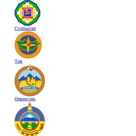
Сүхбаатар
Төв
Өмнөговь