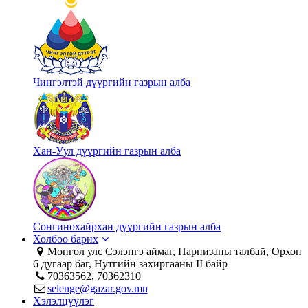
Чингэлтэй дүүргийн газрын алба
Хан-Уул дүүргийн газрын алба
Сонгинохайрхан дүүргийн газрын алба
Холбоо барих
Монгол улс Сэлэнгэ аймаг, Парпизаны талбай, Орхон
6 дугаар баг, Нутгийн захиргааны II байр
70363562, 70362310
selenge@gazar.gov.mn
Хэлэлцүүлэг