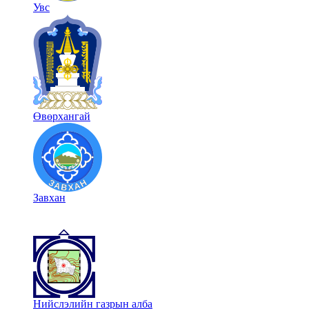
Увс
Өвөрхангай
Завхан
Нийслэлийн газрын алба