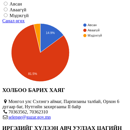
Авсан
Аваагүй
Мэдэхгүй
Санал өгөх
Авсан
Аваагүй
14.9%
Мэдэхгүй
81.5%
ХОЛБОО БАРИХ ХАЯГ
Монгол улс Сэлэнгэ аймаг, Парпизаны талбай, Орхон 6
дугаар баг, Нутгийн захиргааны II байр
70363562, 70362310
selenge@gazar.gov.mn
ИРГЭДИЙГ ХҮЛЭЭН АВЧ УУЛЗАХ ЦАГИЙН