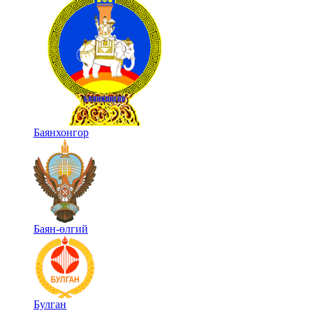
Баянхонгор
Баян-өлгий
Булган