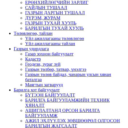
ЕРӨНХИЙЛӨГЧИЙН ЗАРЛИГ
САЙДЫН ТУШААЛ
ГАЗРЫН ДАРГЫН ТУШААЛ
ДҮРЭМ, ЖУРАМ
ГАЗРЫН ТУХАЙ ХУУЛЬ
БАРИЛГЫН ТУХАЙ ХУУЛЬ
Төлөвлөгөө, тайлан
Үйл ажиллагааны төлөвлөгөө
Үйл ажиллагааны тайлан
Газрын удирдлага
Газар зохион байгуулалт
Кадастр
Геодези, зураг зүй
Газрын төлбөр, татвар, үнэлгээ
Газрын төлөв байдал, чанарын улсын хянан
баталгаа
Маягтын загварууд
Барилга хот байгуулалт
БҮТЭЭН БАЙГУУЛАЛТ
БАРИЛГА БАЙГУУЛАМЖИЙН ТЕХНИК
ХЯНАЛТ
АШИГЛАЛТАНД ОРСОН БАРИЛГА
БАЙГУУЛАМЖ
АЖИЛ ЭХЛҮҮЛЭХ ЗӨВШӨӨРӨЛ ОЛГОСОН
БАРИЛГЫН ЖАГСААЛТ