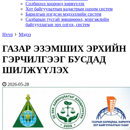
Солбицол хооронд хөрвүүлэх
Хот байгуулалтын кадастрын цахим систем
Барилгын нэгдсэн мэдээллийн систем
Салбарын тусгай зөвшөөрөл, мэргэжлийн
байгууллагын эрх олгох, систем
Нүүр
Мэдээ
ГАЗАР ЭЗЭМШИХ ЭРХИЙН
ГЭРЧИЛГЭЭГ БУСДАД
ШИЛЖҮҮЛЭХ
2026-05-28