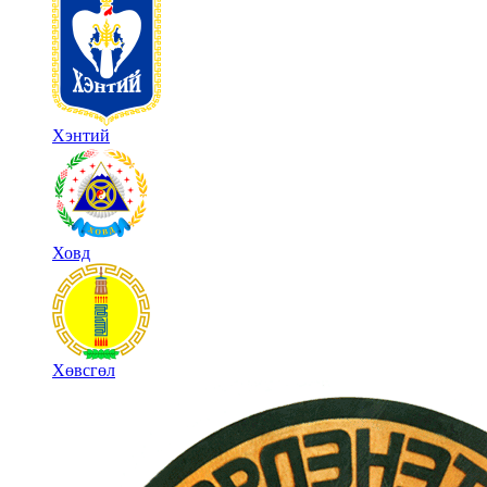
Хэнтий
Ховд
Хөвсгөл