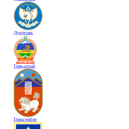
Дундговь
Говь-алтай
Говьсүмбэр