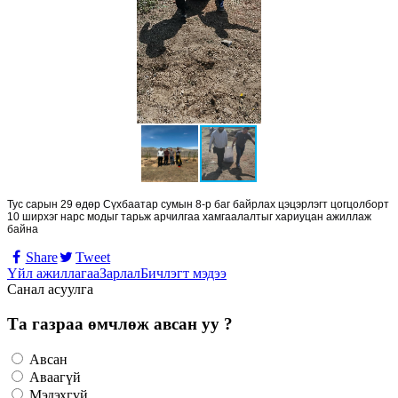
Тус сарын 29 өдөр Сүхбаатар сумын 8-р баг байрлах цэцэрлэгт цогцолборт
10 ширхэг нарс модыг тарьж арчилгаа хамгаалалтыг хариуцан ажиллаж
байна
Share
Tweet
Үйл ажиллагаа
Зарлал
Бичлэгт мэдээ
Санал асуулга
Та газраа өмчлөж авсан уу ?
Авсан
Аваагүй
Мэдэхгүй