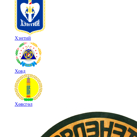
Хэнтий
Ховд
Хөвсгөл