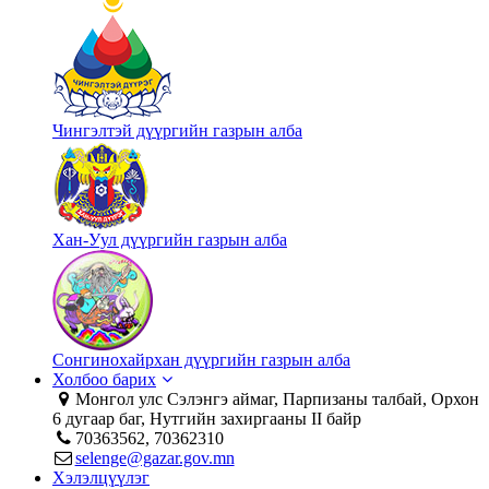
Чингэлтэй дүүргийн газрын алба
Хан-Уул дүүргийн газрын алба
Сонгинохайрхан дүүргийн газрын алба
Холбоо барих
Монгол улс Сэлэнгэ аймаг, Парпизаны талбай, Орхон
6 дугаар баг, Нутгийн захиргааны II байр
70363562, 70362310
selenge@gazar.gov.mn
Хэлэлцүүлэг