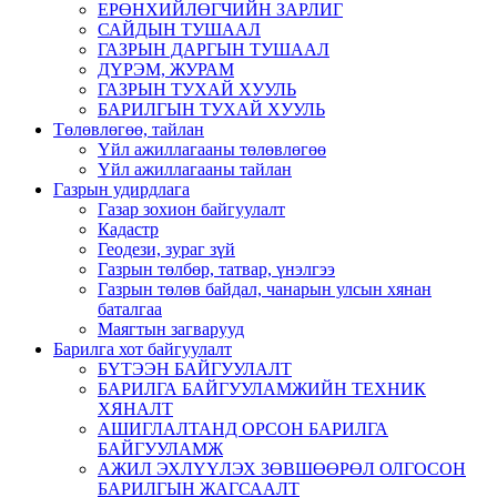
ЕРӨНХИЙЛӨГЧИЙН ЗАРЛИГ
САЙДЫН ТУШААЛ
ГАЗРЫН ДАРГЫН ТУШААЛ
ДҮРЭМ, ЖУРАМ
ГАЗРЫН ТУХАЙ ХУУЛЬ
БАРИЛГЫН ТУХАЙ ХУУЛЬ
Төлөвлөгөө, тайлан
Үйл ажиллагааны төлөвлөгөө
Үйл ажиллагааны тайлан
Газрын удирдлага
Газар зохион байгуулалт
Кадастр
Геодези, зураг зүй
Газрын төлбөр, татвар, үнэлгээ
Газрын төлөв байдал, чанарын улсын хянан
баталгаа
Маягтын загварууд
Барилга хот байгуулалт
БҮТЭЭН БАЙГУУЛАЛТ
БАРИЛГА БАЙГУУЛАМЖИЙН ТЕХНИК
ХЯНАЛТ
АШИГЛАЛТАНД ОРСОН БАРИЛГА
БАЙГУУЛАМЖ
АЖИЛ ЭХЛҮҮЛЭХ ЗӨВШӨӨРӨЛ ОЛГОСОН
БАРИЛГЫН ЖАГСААЛТ