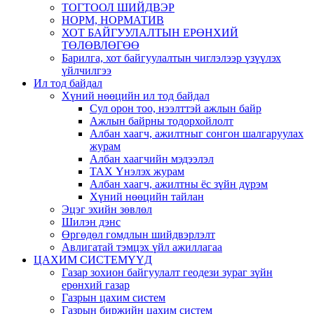
ТОГТООЛ ШИЙДВЭР
НОРМ, НОРМАТИВ
ХОТ БАЙГУУЛАЛТЫН ЕРӨНХИЙ
ТӨЛӨВЛӨГӨӨ
Барилга, хот байгуулалтын чиглэлээр үзүүлэх
үйлчилгээ
Ил тод байдал
Хүний нөөцийн ил тод байдал
Сул орон тоо, нээлттэй ажлын байр
Ажлын байрны тодорхойлолт
Албан хаагч, ажилтныг сонгон шалгаруулах
журам
Албан хаагчийн мэдээлэл
ТАХ Үнэлэх журам
Албан хаагч, ажилтны ёс зүйн дүрэм
Хүний нөөцийн тайлан
Эцэг эхийн зөвлөл
Шилэн дэнс
Өргөдөл гомдлын шийдвэрлэлт
Авлигатай тэмцэх үйл ажиллагаа
ЦАХИМ СИСТЕМҮҮД
Газар зохион байгуулалт геодези зураг зүйн
ерөнхий газар
Газрын цахим систем
Газрын биржийн цахим систем