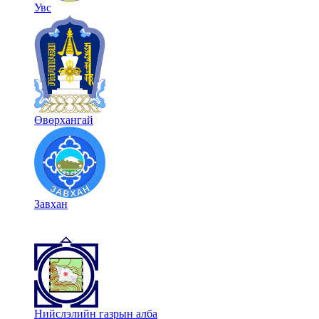
Увс
Өвөрхангай
Завхан
Нийслэлийн газрын алба