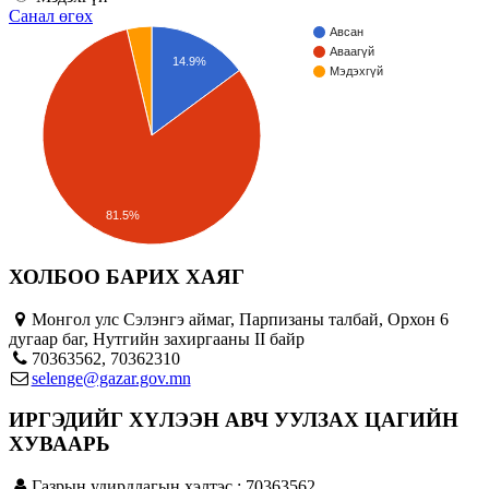
Санал өгөх
Авсан
Аваагүй
14.9%
Мэдэхгүй
81.5%
ХОЛБОО БАРИХ ХАЯГ
Монгол улс Сэлэнгэ аймаг, Парпизаны талбай, Орхон 6
дугаар баг, Нутгийн захиргааны II байр
70363562, 70362310
selenge@gazar.gov.mn
ИРГЭДИЙГ ХҮЛЭЭН АВЧ УУЛЗАХ ЦАГИЙН
ХУВААРЬ
Газрын удирдлагын хэлтэс : 70363562