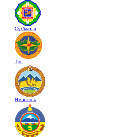
Сүхбаатар
Төв
Өмнөговь