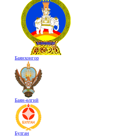
Баянхонгор
Баян-өлгий
Булган