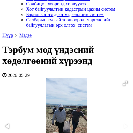
Солбицол хооронд хөрвүүлэх
Хот байгуулалтын кадастрын цахим систем
Барилгын нэгдсэн мэдээллийн систем
Салбарын тусгай зөвшөөрөл, мэргэжлийн
байгууллагын эрх олгох, систем
Нүүр
Мэдээ
Тэрбум мод үндэсний
хөдөлгөөний хүрээнд
2026-05-29