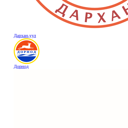
Дархан-уул
Дорнод