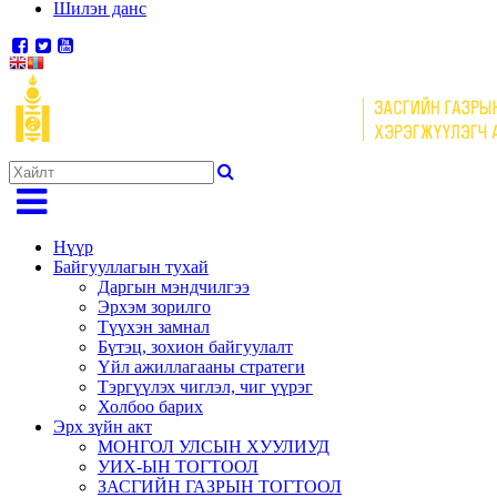
Шилэн данс
Нүүр
Байгууллагын тухай
Даргын мэндчилгээ
Эрхэм зорилго
Түүхэн замнал
Бүтэц, зохион байгуулалт
Үйл ажиллагааны стратеги
Тэргүүлэх чиглэл, чиг үүрэг
Холбоо барих
Эрх зүйн акт
МОНГОЛ УЛСЫН ХУУЛИУД
УИХ-ЫН ТОГТООЛ
ЗАСГИЙН ГАЗРЫН ТОГТООЛ