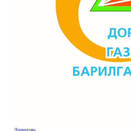
Дорноговь