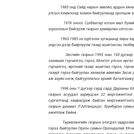
1983 онд Сайд нарын зөвлөл, ардын хянан ш
улсын хэмжээнд зохион байгуулахад оролцож ай
1976 оноос Сүхбаатар хотын мал бүхий ирг
хорооллын байгуулж газрын хувиарлан олгосон.
1965-1985 он хүртэлхи хугацаанд хөрш зэргэ
үндсэн дээр байрлуулж газар ашигласны төлбөр
Засгийн газрын 1995 оны 143 дугаар тогт
эзэмших гэрчилгээ, гэрээ, Монгол улсын иргэн 
гэрчилгээ, иргэний газар ашиглах гэрээ, гэр
газарт гэрээ байгуулан захиалж аймгийн Засаг
аж ахуйн нэгж, байгууллагын эрхийг баталгаажу
1996 оны 1 дүгээр сард сард Дарханы ХААИС
газрын асуудал хариуцсан 22 мэргэжилтэнг 
сургалтанд хамрагдаж байсан мэргэжилтэнг
газрын даамал Л.Алтанцэцэг, Зүүнбүрэн сумы
ажиллаж байна.
Тариалангийн газрын элэгдэл эвдрэлийг зо
гэрээ байгуулан Орхон сумын Орхондалай ХК-ни