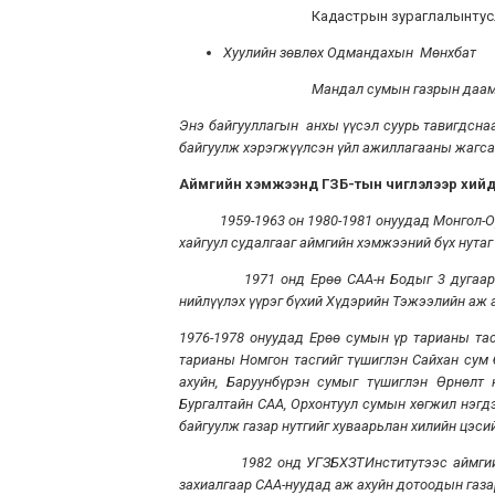
Кадастрын зураглалынтус
Хуулийн зөвлөх Одмандахын Мөнхбат
Мандал сумын газрын даам
Энэ байгууллагын анхы үүсэл суурь тавигдсна
байгуулж хэрэгжүүлсэн үйл ажиллагааны жагса
Аймгийн хэмжээнд ГЗБ-тын чиглэлээр хийдс
1959-1963 он 1980-1981 онуудад Монгол
хайгуул судалгааг аймгийн хэмжээний бүх нутаг
1971 онд Ерөө САА-н Бодыг 3 дугаар тасг
нийлүүлэх үүрэг бүхий Хүдэрийн Тэжээлийн аж а
1976-1978 онуудад Ерөө сумын үр тарианы та
тарианы Номгон тасгийг түшиглэн Сайхан сум
ахуйн, Баруунбүрэн сумыг түшиглэн Өрнөлт 
Бургалтайн САА, Орхонтуул сумын хөгжил нэгд
байгуулж газар нутгийг хуваарьлан хилийн цэси
1982 онд УГЗБХЗТИнститутээс аймгийн бүх
захиалгаар САА-нуудад аж ахуйн дотоодын газа