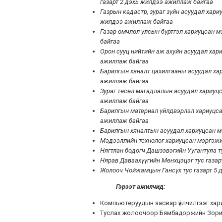
газарт 2 дэхь жилдээ ажиллаж байгаа
Газрын кадастр, зураг зүйн асуудал хар
жилдээ ажиллаж байгаа
Газар өмчлөл улсын бүртгэл хариуцсан 
байгаа
Орон сууц нийтийн аж ахуйн асуудал ха
ажиллаж байгаа
Барилгын хяналт цахилгааны асуудал ха
ажиллаж байгаа
Зураг төсөл магадлалын асуудал хариуц
ажиллаж байгаа
Барилгын материал үйлдвэрлэл хариуцс
ажиллаж байгаа
Барилгын хяналтын асуудал хариуцсан м
Мэдээллийн технолог хариуцсан мэргэжи
Нягтлан бодогч Дашзэвэгийн Уугантуяа т
Нярав Даваахүүгийн Мөнхцэцэг тус газа
Жолооч Чойжамцын Гансүх тус газарт 5 
Гэрээт ажилчид:
Компьютеруудын засвар үйлчилгээг хари
Туслах жолоочоор Бямбадоржийн Зори