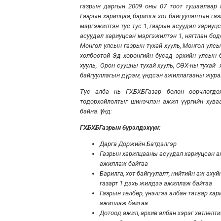
газрын даргын 2009 оны 07 тоот тушаалаар Г
Газрын харилцаа, барилга хот байгуулалтын газ
мэргэжилтэн тус тус 1, газрын асуудал хариуц
асуудал хариуцсан мэргэжилтэн 1, нягтлан бод
Монгол улсын газрын тухай хууль, Монгол улсын
холбоотой Эд хөрөнгийн бусад эрхийн улсын бү
хууль, Орон сууцны тухай хууль, СӨХ-ны тухай
байгууллагын дүрэм, үндсэн ажиллагааны журам,
Тус алба нь ГХБХБГазар болон өөрчлөгд
тодорхойлолтыг шинэчлэн ажил үүргийн хува
байна. Үүнд:
ГХБХБГазрын бүрэлдэхүүн:
Дарга Доржийн Батдэлгэр
Газрын харилцааны асуудал хариуцсан а
ажиллаж байгаа
Барилга, хот байгуулалт, нийтийн аж ах
газарт 1 дэхь жилдээ ажиллаж байгаа
Газрын төлбөр, үнэлгээ албан татвар ха
ажиллаж байгаа
Дотоод ажил, архив албан хэрэг хөтлөл