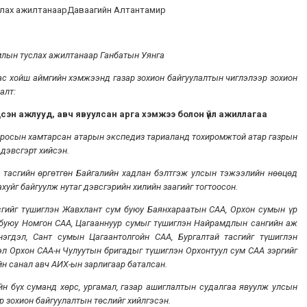
лах ажилтанаарДаваагийн Алтантамир
лын туслах ажилтанаар Ганбатын Уянга
ас хойш аймгийн хэмжээнд газар зохион байгуулалтын чиглэлээр зохион
алт:
эн ажлууд, авч явуулсан арга хэмжээ болон үйл ажиллагаа
-Оросын хамтарсан атарын экспедиз тариаланд тохиромжтой атар газрын
 дэвсгэрт хийсэн.
ийн өргөтгөн Байгалийн хадлан бэлтгэж улсын тэжээлийн нөөцөд
хуйг байгуулж нутаг дэвсгэрийн хилийн заагийг тогтоосон.
сгийг түшиглэн Жавхлант сум буюу Баянхараатын САА, Орхон сумын үр
 буюу Номгон САА, Цагааннуур сумыг түшиглэн Найрамдлын сангийн аж
нэгдэл, Сант сумын Цагаантолгойн САА, Бургалтай тасгийг түшиглэн
эл Орхон САА-н Чулуутын бригадыг түшиглэн Орхонтуул сум САА зэргийг
йн санал авч АИХ-ын зарлигаар баталсан.
 суманд хөрс, ургамал, газар ашиглалтын судалгаа явуулж улсын
р зохион байгуулалтын төслийг хийлгэсэн.