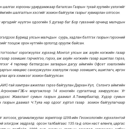
алгах хорооны удирдамжаар баталсан Газрын тухай хуулийн үзлэгийг
мгийн шалгалтын хэсгийг зохион байгуулж газрыг хувиарлан олгосон.
эдийг нүүлгэн одоогийн 5 дугаар баг Бор гүвээний орчинд малчдын
лдээх Буриад улсын малчдын суурь, хадлан бэлтгэх газрын гэрээний
ийг тооцож орон нутгийн орлогод оруулж байсан.
оолыг хэрэгжүүлэх хүрээнд Монгол улсын аж ахуйн нэгжийн газар
газар эзэмших гэрчилгээ, гэрээ, аж ахуйн нэгжийн газар ашиглах гэрээ,
чилгээг 4 төрлөөр батлагдсан загварын дагуу аймгийн Офсет хэвлэлийн
 даргын нөөцөөс санхүүжүүлэн хэвлүүлж газар эзэмшигч, ашиглагч, иргэн
улах арга хэмжээг зохион байгуулсан.
-тай хамтран ажиллах гэрээ байгуулан Дархан-Уул, Сэлэнгэ аймгийн
Агрономи-ГЗБ-ч мэргэжлээр 14 хоногийн сургалтанд хамруулсан. Уг
үүдээс Жавхлант сумын газрын даамал А.Төмөрбаатар, Хүдэр сумын
н газрын даамал Ч.Туяа нар одоог хүртэл газар зохион байгуулагчаар
гсоох, ургамалжуулах зорилгоор ШУА-ийн Геоэкологийн хүрээлэнтэй
й элэгдэж эвдрэлд орсон талбайгаас 135 га-д олон наст өлөнгө, царгас