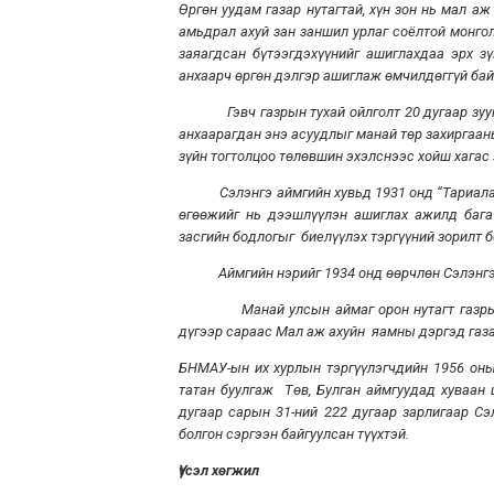
Өргөн уудам газар нутагтай, хүн зон нь мал а
амьдрал ахуй зан заншил урлаг соёлтой монгол
заяагдсан бүтээгдэхүүнийг ашиглахдаа эрх з
анхаарч өргөн дэлгэр ашиглаж өмчилдөггүй ба
Гэвч газрын тухай ойлголт 20 дугаар зууны
анхаарагдан энэ асуудлыг манай төр захиргаан
зүйн тогтолцоо төлөвшин эхэлснээс хойш хагас
Сэлэнгэ аймгийн хувьд 1931 онд “Тариалангий
өгөөжийг нь дээшлүүлэн ашиглах ажилд бага 
засгийн бодлогыг биелүүлэх тэргүүний зорилт 
Аймгийн нэрийг 1934 онд өөрчлөн Сэлэнгэ а
Манай улсын аймаг орон нутагт газрын ха
дүгээр сараас Мал аж ахуйн яамны дэргэд газа
БНМАУ-ын их хурлын тэргүүлэгчдийн 1956 оны
татан буулгаж Төв, Булган аймгуудад хуваан
дугаар сарын 31-ний 222 дугаар зарлигаар Сэ
болгон сэргээн байгуулсан түүхтэй.
Үүсэл хөгжил