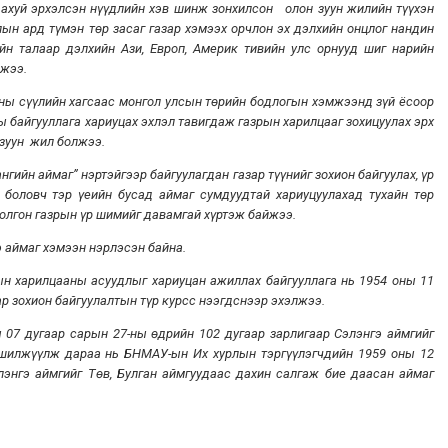
ж ахуй эрхэлсэн нүүдлийн хэв шинж зонхилсон олон зуун жилийн түүхэн
ын ард түмэн төр засаг газар хэмээх орчлон эх дэлхийн онцлог нандин
үйн талаар дэлхийн Ази, Европ, Америк тивийн улс орнууд шиг нарийн
йжээ.
 сүүлийн хагсаас монгол улсын төрийн бодлогын хэмжээнд зүй ёсоор
ы байгууллага хариуцах эхлэл тавигдаж газрын харилцааг зохицуулах эрх
 зуун жил болжээ.
н аймаг” нэртэйгээр байгуулагдан газар түүнийг зохион байгуулах, үр
боловч тэр үеийн бусад аймаг сумдуудтай хариуцуулахад тухайн төр
болгон газрын үр шимийг давамгай хүртэж байжээ.
ймаг хэмээн нэрлэсэн байна.
рилцааны асуудлыг хариуцан ажиллах байгууллага нь 1954 оны 11
р зохион байгуулалтын түр курсс нээгдснээр эхэлжээ.
 07 дугаар сарын 27-ны өдрийн 102 дугаар зарлигаар Сэлэнгэ аймгийг
 шилжүүлж дараа нь БНМАУ-ын Их хурлын тэргүүлэгчдийн 1959 оны 12
лэнгэ аймгийг Төв, Булган аймгуудаас дахин салгаж бие даасан аймаг