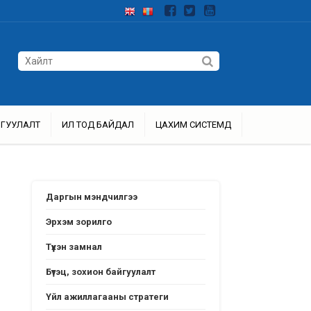
ЙГУУЛАЛТ
ИЛ ТОД БАЙДАЛ
ЦАХИМ СИСТЕМҮҮД
Даргын мэндчилгээ
Эрхэм зорилго
Түүхэн замнал
Бүтэц, зохион байгуулалт
Үйл ажиллагааны стратеги