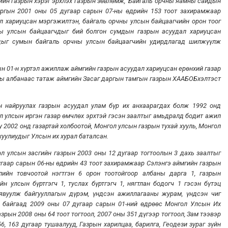
сгийн газрын хэрэг эрхлэх газрын зөвлөмж, Байгаль орчны яамны сайдын
аргын 2001 оны 05 дугаар сарын 07-ны өдрийн 153 тоот захирамжаар
л хариуцсан мэргэжилтэн, байгаль орчны улсын байцаагчийн орон тоог
ны улсын байцаагчдыг бий болгон сумдын газрын асуудал хариуцсан
дыг сумын байгаль орчны улсын байцаагчийн удирдлагад шилжүүлж
ын 01-н хүртэл ажиллаж аймгийн газрын асуудал хариуцсан ерөнхий газар
чны албанаас татаж аймгийн Засаг даргын тамгын газрын ХААБОБхэлтэст
н найруулах газрын асуудал улам бүр их анхаарагдах болж 1992 онд
л улсын иргэн газар өмчлөх эрхтэй гэсэн заалтыг амьдралд бодит ажил
 2002 онд газартай холбоотой, Монгол улсын газрын тухай хууль, Монгол
 хуулиудыг Улсын их хурал баталсан.
ол улсын засгийн газрын 2003 оны 12 дугаар тогтоолын 3 дахь заалтыг
угаар сарын 06-ны өдрийн 43 тоот захирамжаар Сэлэнгэ аймгийн газрын
лийн товчоотой нэгтгэн 6 орон тоотойгоор албаны дарга 1, газрын
н улсын бүртгэгч 1, туслах бүртгэгч 1, нягтлан бодогч 1 гэсэн бүтэц
 явуулж байгууллагын дүрэм, үндсэн ажиллагааны журам, үндсэн чиг
ж байгаад 2009 оны 07 дугаар сарын 01-ний өдрөөс Монгол Улсын Их
зрын 2008 оны 64 тоот тогтоол, 2007 оны 351 дүгээр тогтоол, Зам тээвэр
, 163 дугаар тушаалууд, Газрын харилцаа, барилга, Геодези зураг зүйн