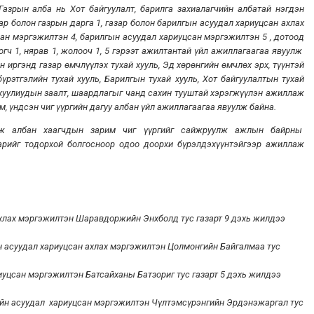
азрын алба нь Хот байгуулалт, барилга захиалагчийн албатай нэгдэн
ар болон газрын дарга 1, газар болон барилгын асуудал хариуцсан ахлах
сан мэргэжилтэн 4, барилгын асуудал хариуцсан мэргэжилтэн 5 , дотоод
огч 1, нярав 1, жолооч 1, 5 гэрээт ажилтантай үйл ажиллагаагаа явуулж
 иргэнд газар өмчлүүлэх тухай хууль, Эд хөрөнгийн өмчлөх эрх, түүнтэй
рэтгэлийн тухай хууль, Барилгын тухай хууль, Хот байгуулалтын тухай
 хуулиудын заалт, шаардлагыг чанд сахин тууштай хэрэгжүүлэн ажиллаж
 үндсэн чиг үүргийн дагуу албан үйл ажиллагаагаа явуулж байна.
өж албан хаагчдын зарим чиг үүргийг сайжруулж ажлын байрны
арийг тодорхой болгосноор одоо доорхи бүрэлдэхүүнтэйгээр ажиллаж
хлах мэргэжилтэн Шаравдоржийн Энхболд тус газарт 9 дэхь жилдээ
уйн асуудал хариуцсан ахлах мэргэжилтэн Цолмонгийн Байгалмаа тус
риуцсан мэргэжилтэн Батсайханы Батзориг тус газарт 5 дэхь жилдээ
тийн асуудал хариуцсан мэргэжилтэн Чүлтэмсүрэнгийн Эрдэнэжаргал тус