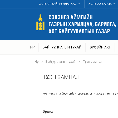
САЛБАР БАЙГУУЛЛАГУУД
ХОЛБОО БАРИХ
НҮҮР
БАЙГУУЛЛАГЫН ТУХАЙ
ЭРХ ЗҮЙН АКТ
Нүүр
Байгууллагын тухай
Түүхэн замнал
ТҮҮХЭН ЗАМНАЛ
СЭЛЭНГЭ АЙМГИЙН ГАЗРЫН АЛБАНЫ ТҮҮХЭН 
Оршил