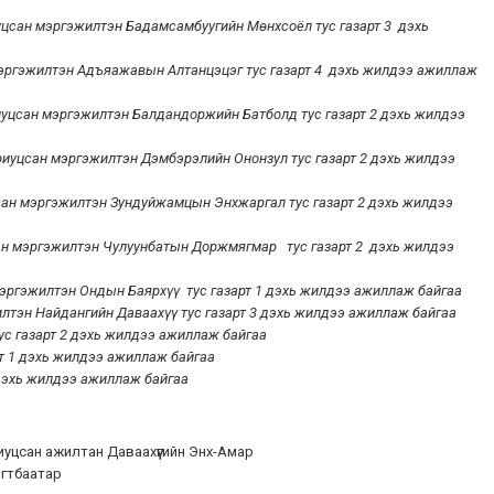
иуцсан мэргэжилтэн Бадамсамбуугийн Мөнхсоёл тус газарт 3 дэхь
мэргэжилтэн Адъяажавын Алтанцэцэг тус газарт 4 дэхь жилдээ ажиллаж
риуцсан мэргэжилтэн Балдандоржийн Батболд тус газарт 2 дэхь жилдээ
риуцсан мэргэжилтэн Дэмбэрэлийн Ононзул тус газарт 2 дэхь жилдээ
сан мэргэжилтэн Зундуйжамцын Энхжаргал тус газарт 2 дэхь жилдээ
ан мэргэжилтэн Чулуунбатын Доржмягмар тус газарт 2 дэхь жилдээ
эргэжилтэн Ондын Баярхүү тус газарт 1 дэхь жилдээ ажиллаж байгаа
лтэн Найдангийн Даваахүү тус газарт 3 дэхь жилдээ ажиллаж байгаа
ус газарт 2 дэхь жилдээ ажиллаж байгаа
рт 1 дэхь жилдээ ажиллаж байгаа
дэхь жилдээ ажиллаж байгаа
уцсан ажилтан Даваахүүгийн Энх-Амар
гтбаатар