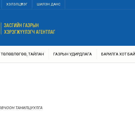
ХЭЛЭЛЦҮҮЛЭГ
ШИЛЭН ДАНС
ТӨЛӨВЛӨГӨӨ, ТАЙЛАН
ГАЗРЫН УДИРДЛАГА
БАРИЛГА ХОТ БА
ТОВЧООН ТАНИЛЦУУЛГА