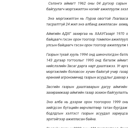
Сэлэнгэ аймагт 1962 оны 04 дүгээр сарын 
байгуулагч мэргэжилтэн нэгийг ажиллуулж эхэл
Энэ мэргэжилтэн нь Пүрэв овогтой Лхагвас
тасралтгүй 24 жил энэ албанд ажилласан ахма
Аймгийн АДХГ захиргаа нь ХААУГазарт 1970 о
байцаагч гэсэн орон тоогоор томилон ажиллуу
улсын байцаагч гэсэн орон тоогоор ажиллуулж 
Газрын тухай хууль 1994 онд шинэчлэгдэн батл
143 дугаар тогтоолыг 1995 онд баталж аймаг
нийслэлийн Засаг дарга нарт даалгажээ. Уг ар
мэргэжлийн боловсон хүчин байхгүй учир газа
ерөнхий агрономичид газрын асуудлыг давхар 
Засгийн газрын даалгаварын дагуу аймгий
захирамжаар аймгийн газар зохион байгуулалты
Энэ алба нь дээрхи орон тоогоороо 1999 оны
хийгдсэн бүтэцийн өөрчлөлтөөр татан буугдаж
бодлдгын хэлтэст газрын асуудал хариуцс
эрхтэйгээр ажилласан байна.