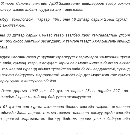
01-нээс Сэлэнгэ аймгийн АДХГЗахиргааны шийдвэрээр газар зохион
снээр газрын албаны суурь нь анх тавигджээ.
амбуу томилогдон тэрээр 1985 оны 10 дугаар сарын 25-ны хүртэл
д ажилтан юм.
ны 03 дугаар сарын 01-нээс газар эзэлбэр, хөрс хамгаалалтын улсын
лж 1992 оноос Аймгийн Засаг даргын тамгын газарт ХХААБайгаль орчинд
байв.
агдаж Засгийн газар уг хуулийг хэрэгжүүлэх зарим арга хэмжээний тухай
т алба, суманд газрын асуудал хариуцсан мэргэжилтэн байхаар аймаг
га хэмжээний хүрээнд аймагт тусгайлсан алба байх шаардлагагүй, суманд
р зохион байгуулагч мэргэжилтэй хамгийн ойр дөт мэргэжил гэж сумын
хариуцуулан ажиллуулсан байна.
н Засаг даргын 1997 оны 09 дүгээр сарын 25-ны өдрийн 327 тоот
н албыг 2 орон тоотойгоор байгуулан ажиллуулжээ.
 01 дүгээр сар хүртэл ажилласан боловч засгийн газрын тогтоолоор
 аймгийн Засаг даргын тамгын газрын төлөвлөлт санхүү эдийн засгийн
ан ерөнхий мэргэжилтэн бөгөөд байгаль орчны улсын байцаагчийн