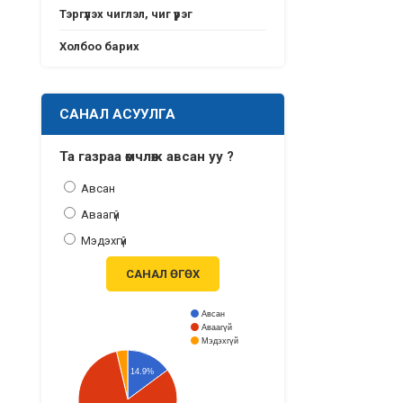
Тэргүүлэх чиглэл, чиг үүрэг
Холбоо барих
САНАЛ АСУУЛГА
Та газраа өмчлөж авсан уу ?
Авсан
Аваагүй
Мэдэхгүй
САНАЛ ӨГӨХ
Авсан
Аваагүй
Мэдэхгүй
14.9%