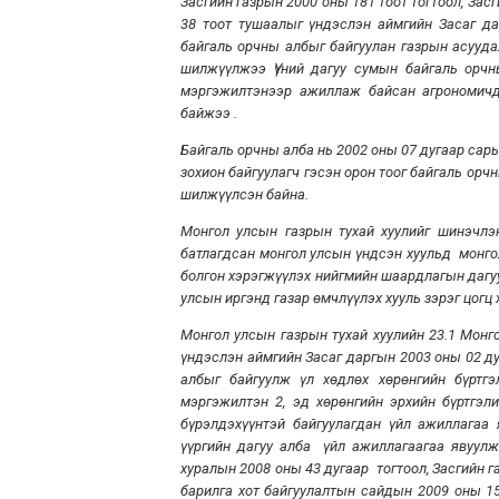
Засгийн газрын 2000 оны 181 тоот тогтоол, За
38 тоот тушаалыг үндэслэн аймгийн Засаг д
байгаль орчны албыг байгуулан газрын асууда
шилжүүлжээ Үүний дагуу сумын байгаль орч
мэргэжилтэнээр ажиллаж байсан агрономич
байжээ .
Байгаль орчны алба нь 2002 оны 07 дугаар сар
зохион байгуулагч гэсэн орон тоог байгаль ор
шилжүүлсэн байна.
Монгол улсын газрын тухай хуулийг шинэчлэ
батлагдсан монгол улсын үндсэн хуульд монго
болгон хэрэгжүүлэх нийгмийн шаардлагын дагуу
улсын иргэнд газар өмчлүүлэх хууль зэрэг цогц
Монгол улсын газрын тухай хуулийн 23.1 Монг
үндэслэн аймгийн Засаг даргын 2003 оны 02 д
албыг байгуулж үл хөдлөх хөрөнгийн бүртгэ
мэргэжилтэн 2, эд хөрөнгийн эрхийн бүртгэлий
бүрэлдэхүүнтэй байгуулагдан үйл ажиллагаа
үүргийн дагуу алба үйл ажиллагаагаа явуул
хуралын 2008 оны 43 дугаар тогтоол, Засгийн га
барилга хот байгуулалтын сайдын 2009 оны 156