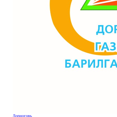
Дорноговь