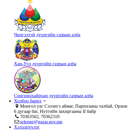
Чингэлтэй дүүргийн газрын алба
Хан-Уул дүүргийн газрын алба
Сонгинохайрхан дүүргийн газрын алба
Холбоо барих
Монгол улс Сэлэнгэ аймаг, Парпизаны талбай, Орхон
6 дугаар баг, Нутгийн захиргааны II байр
70363562, 70362310
selenge@gazar.gov.mn
Хэлэлцүүлэг