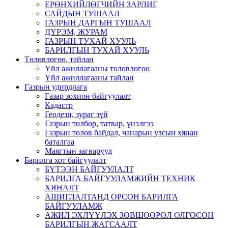
ЕРӨНХИЙЛӨГЧИЙН ЗАРЛИГ
САЙДЫН ТУШААЛ
ГАЗРЫН ДАРГЫН ТУШААЛ
ДҮРЭМ, ЖУРАМ
ГАЗРЫН ТУХАЙ ХУУЛЬ
БАРИЛГЫН ТУХАЙ ХУУЛЬ
Төлөвлөгөө, тайлан
Үйл ажиллагааны төлөвлөгөө
Үйл ажиллагааны тайлан
Газрын удирдлага
Газар зохион байгуулалт
Кадастр
Геодези, зураг зүй
Газрын төлбөр, татвар, үнэлгээ
Газрын төлөв байдал, чанарын улсын хянан
баталгаа
Маягтын загварууд
Барилга хот байгуулалт
БҮТЭЭН БАЙГУУЛАЛТ
БАРИЛГА БАЙГУУЛАМЖИЙН ТЕХНИК
ХЯНАЛТ
АШИГЛАЛТАНД ОРСОН БАРИЛГА
БАЙГУУЛАМЖ
АЖИЛ ЭХЛҮҮЛЭХ ЗӨВШӨӨРӨЛ ОЛГОСОН
БАРИЛГЫН ЖАГСААЛТ