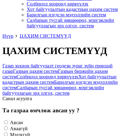
Солбицол хооронд хөрвүүлэх
Хот байгуулалтын кадастрын цахим систем
Барилгын нэгдсэн мэдээллийн систем
Салбарын тусгай зөвшөөрөл, мэргэжлийн
байгууллагын эрх олгох, систем
Нүүр
ЦАХИМ СИСТЕМҮҮД
ЦАХИМ СИСТЕМҮҮД
Газар зохион байгуулалт геодези зураг зүйн ерөнхий
газар
Газрын цахим систем
Газрын биржийн цахим
систем
Солбицол хооронд хөрвүүлэх
Хот байгуулалтын
кадастрын цахим систем
Барилгын нэгдсэн мэдээллийн
систем
Салбарын тусгай зөвшөөрөл, мэргэжлийн
байгууллагын эрх олгох, систем
Санал асуулга
Та газраа өмчлөж авсан уу ?
Авсан
Аваагүй
Мэдэхгүй