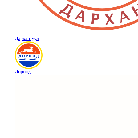
Дархан-уул
Дорнод