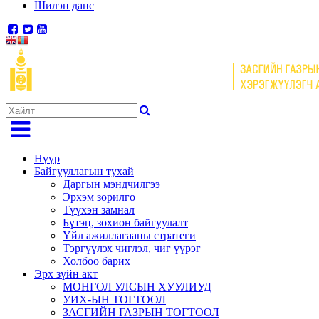
Шилэн данс
Нүүр
Байгууллагын тухай
Даргын мэндчилгээ
Эрхэм зорилго
Түүхэн замнал
Бүтэц, зохион байгуулалт
Үйл ажиллагааны стратеги
Тэргүүлэх чиглэл, чиг үүрэг
Холбоо барих
Эрх зүйн акт
МОНГОЛ УЛСЫН ХУУЛИУД
УИХ-ЫН ТОГТООЛ
ЗАСГИЙН ГАЗРЫН ТОГТООЛ