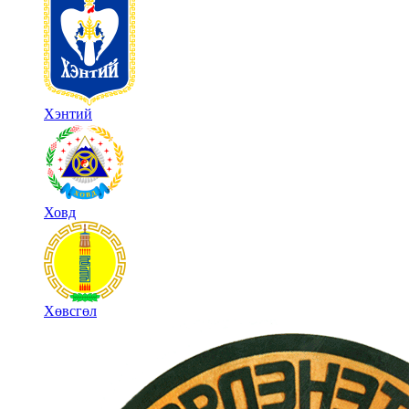
Хэнтий
Ховд
Хөвсгөл