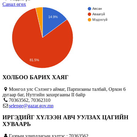
Санал өгөх
Авсан
Аваагүй
14.9%
Мэдэхгүй
81.5%
ХОЛБОО БАРИХ ХАЯГ
Монгол улс Сэлэнгэ аймаг, Парпизаны талбай, Орхон 6
дугаар баг, Нутгийн захиргааны II байр
70363562, 70362310
selenge@gazar.gov.mn
ИРГЭДИЙГ ХҮЛЭЭН АВЧ УУЛЗАХ ЦАГИЙН
ХУВААРЬ
Газрын удирдлагын хэлтэс : 70363562