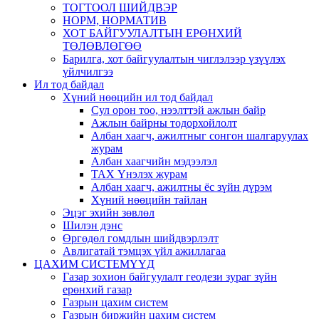
ТОГТООЛ ШИЙДВЭР
НОРМ, НОРМАТИВ
ХОТ БАЙГУУЛАЛТЫН ЕРӨНХИЙ
ТӨЛӨВЛӨГӨӨ
Барилга, хот байгуулалтын чиглэлээр үзүүлэх
үйлчилгээ
Ил тод байдал
Хүний нөөцийн ил тод байдал
Сул орон тоо, нээлттэй ажлын байр
Ажлын байрны тодорхойлолт
Албан хаагч, ажилтныг сонгон шалгаруулах
журам
Албан хаагчийн мэдээлэл
ТАХ Үнэлэх журам
Албан хаагч, ажилтны ёс зүйн дүрэм
Хүний нөөцийн тайлан
Эцэг эхийн зөвлөл
Шилэн дэнс
Өргөдөл гомдлын шийдвэрлэлт
Авлигатай тэмцэх үйл ажиллагаа
ЦАХИМ СИСТЕМҮҮД
Газар зохион байгуулалт геодези зураг зүйн
ерөнхий газар
Газрын цахим систем
Газрын биржийн цахим систем