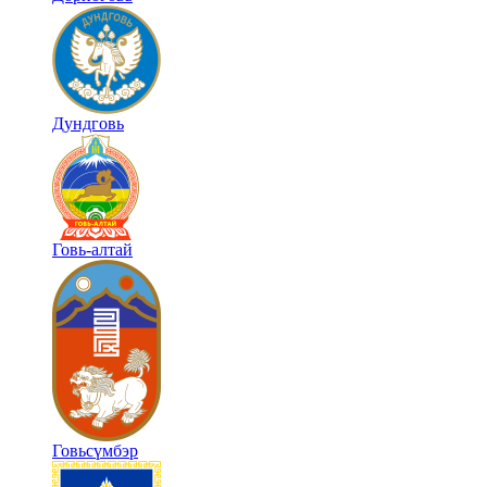
Дундговь
Говь-алтай
Говьсүмбэр