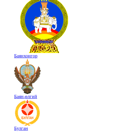
Баянхонгор
Баян-өлгий
Булган