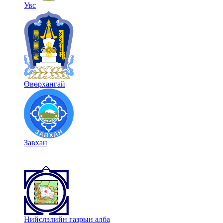
Увс
Өвөрхангай
Завхан
Нийслэлийн газрын алба