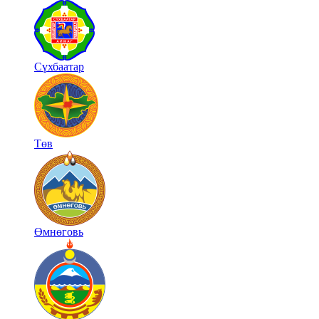
Сүхбаатар
Төв
Өмнөговь