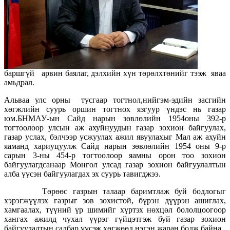
баршгүй арвин баялаг, дэлхийн хүн төрөлхтөнийг тээж яваа
амьдрал.
Альваа улс орны тусгаар тогтнол,нийгэм-эдийн засгийн
хөгжлийн суурь оршин тогтнох язгуур үндэс нь газар
юм.БНМАУ-ын Сайд нарын зөвлөлийн 1954оны 392-р
тогтоолоор улсын аж ахуйнуудын газар зохион байгуулах,
газар услах, бэлчээр усжуулах ажил явуулахыг Мал аж ахуйн
яаманд хариуцуулж Сайд нарын зөвлөлийн 1954 оны 9-р
сарын 3-ны 454-р тогтоолоор яамны орон тоо зохион
байгуулагдсанаар Монгол улсад газар зохион байгуулалтын
алба үүсэн байгуулагдах эх суурь тавигджээ.
Төрөөс газрын талаар баримтлаж буй бодлогыг
хэрэгжүүлэх газрыг зөв зохистой, бүрэн дүүрэн ашиглах,
хамгаалах, түүний үр шимийг хүртэх нөхцөл бололцоогоор
хангах ажилд чухал үүрэг гүйцэтгэж буй газар зохион
байгуулалтын салбар үүсэж хөгжөөд нэгэн жаран болж байна.