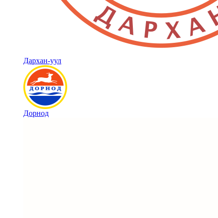
Дархан-уул
Дорнод