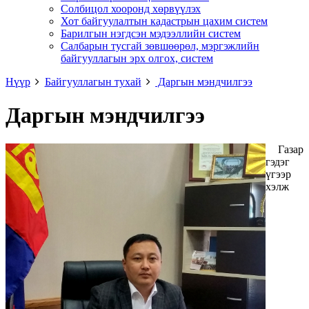
Солбицол хооронд хөрвүүлэх
Хот байгуулалтын кадастрын цахим систем
Барилгын нэгдсэн мэдээллийн систем
Салбарын тусгай зөвшөөрөл, мэргэжлийн
байгууллагын эрх олгох, систем
Нүүр
Байгууллагын тухай
Даргын мэндчилгээ
Даргын мэндчилгээ
Газар
гэдэг
үгээр
хэлж