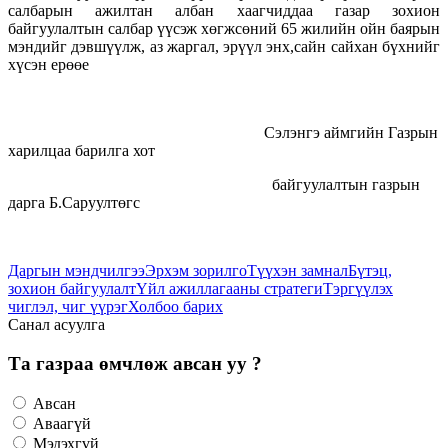
салбарын ажилтан албан хаагчиддаа газар зохион
байгуулалтын салбар үүсэж хөгжсөний 65 жилийн ойн баярын
мэндийг дэвшүүлж, аз жаргал, эрүүл энх,сайн сайхан бүхнийг
хүсэн ерөөе
Сэлэнгэ аймгийн Газрын
харилцаа барилга хот
байгуулалтын газрын
дарга Б.Саруултөгс
Даргын мэндчилгээ
Эрхэм зорилго
Түүхэн замнал
Бүтэц,
зохион байгуулалт
Үйл ажиллагааны стратеги
Тэргүүлэх
чиглэл, чиг үүрэг
Холбоо барих
Санал асуулга
Та газраа өмчлөж авсан уу ?
Авсан
Аваагүй
Мэдэхгүй