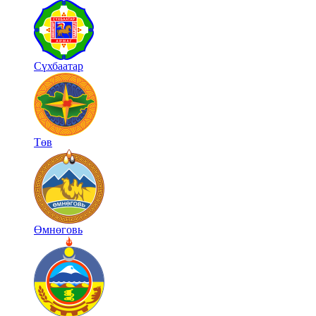
Сүхбаатар
Төв
Өмнөговь