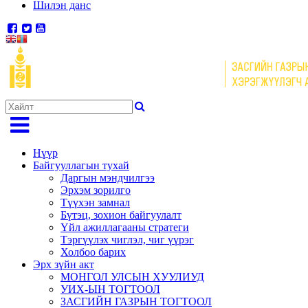
Шилэн данс
Нүүр
Байгууллагын тухай
Даргын мэндчилгээ
Эрхэм зорилго
Түүхэн замнал
Бүтэц, зохион байгуулалт
Үйл ажиллагааны стратеги
Тэргүүлэх чиглэл, чиг үүрэг
Холбоо барих
Эрх зүйн акт
МОНГОЛ УЛСЫН ХУУЛИУД
УИХ-ЫН ТОГТООЛ
ЗАСГИЙН ГАЗРЫН ТОГТООЛ