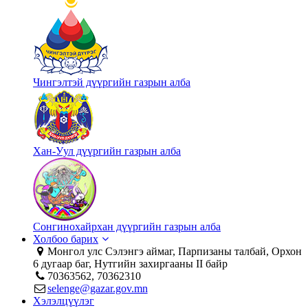
Чингэлтэй дүүргийн газрын алба
Хан-Уул дүүргийн газрын алба
Сонгинохайрхан дүүргийн газрын алба
Холбоо барих
Монгол улс Сэлэнгэ аймаг, Парпизаны талбай, Орхон
6 дугаар баг, Нутгийн захиргааны II байр
70363562, 70362310
selenge@gazar.gov.mn
Хэлэлцүүлэг