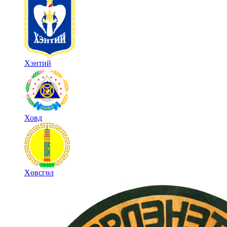
Хэнтий
Ховд
Хөвсгөл