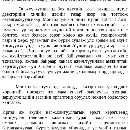
Энэхүү хугацаанд бүх нутгийн засаг захиргаа нутаг
дэвсгэрийн хилийн цэсийг газар дээр нь тогтоож
баталгаажуулснаар Монгол улсын нийт нутаг 156411575га-
газар нутагтай гэдгийг тодорхойлсон.Улсын хэмжээний газар
нутагтаа үр тариа,төмс –хүнсний ногоо тариалах,хадлан өвс
бэлтгэх, мал бэлчээх зэрэг хөдөө аж ахуйд тохиромжтой
газрын хөрс, ургамлыг иж бүрэн судлаж улс ардын аж ахуйг
хөгжүүлэх үндэс суурь тавигдсан.Үүний үр дүнд атар газар
эзэмших 1,2,3-р аянг үе шаттайгаар хэрэгжүүлэн сум-сангийн
аж ахуй,тэжээллийн аж ахуй байгуулагдан хүн амыг хүнс
тэжээлээр, ажлын байраар хангах ажил,түүнчлэн амжилттай
хэрэгжүүлж буй Сэлэнгэ нутагт ажиллаж амьдарч байсан
болон байгаа уугуул,суугуул ажилч ,хөдөлмөрч ард иргэддээ
талархал илэрхийлье.
Монгол улс түүхэндээ анх удаа Газар гэдэг үл хөдлөх
хөрөнгийг иргэддээ нэг удаа үнэгүй өмчлүүлэж захиран
зарцуулж эдийн засгийн эргэлтэнд оруулах нөхцөл болзолоор
хангалаа.
Иргэд аж ахуйн нэгж,байгууллагын эрэлт хэрэгцээнд
нийцүүлэн төлөвлөж кадастрын зурагт тэмдэглэж газар
өмчлөх ,эзэмших ашиглах эрхийн гэрчилгээгээр
баталгаажуулан бүртгэлжүүлэн үйлчилдэг үе үеийн газрын