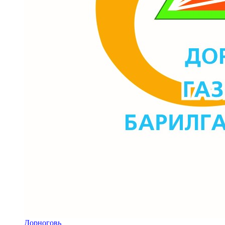
Дорноговь