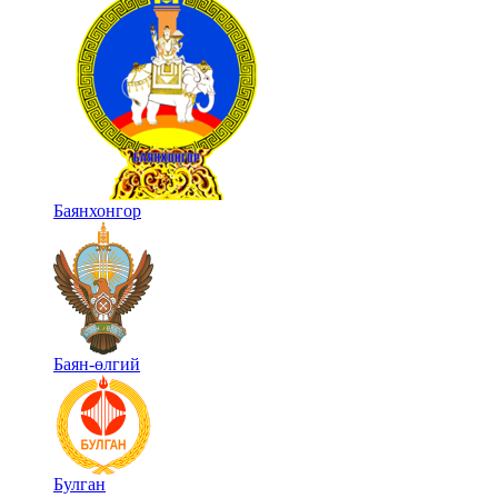
Баянхонгор
Баян-өлгий
Булган