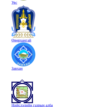
Увс
Өвөрхангай
Завхан
Нийслэлийн газрын алба