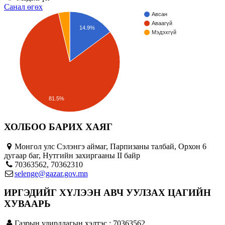
Санал өгөх
Авсан
Аваагүй
14.9%
Мэдэхгүй
81.5%
ХОЛБОО БАРИХ ХАЯГ
Монгол улс Сэлэнгэ аймаг, Парпизаны талбай, Орхон 6
дугаар баг, Нутгийн захиргааны II байр
70363562, 70362310
selenge@gazar.gov.mn
ИРГЭДИЙГ ХҮЛЭЭН АВЧ УУЛЗАХ ЦАГИЙН
ХУВААРЬ
Газрын удирдлагын хэлтэс : 70363562