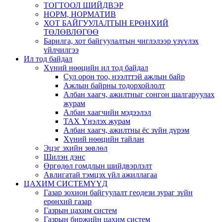
ТОГТООЛ ШИЙДВЭР
НОРМ, НОРМАТИВ
ХОТ БАЙГУУЛАЛТЫН ЕРӨНХИЙ
ТӨЛӨВЛӨГӨӨ
Барилга, хот байгуулалтын чиглэлээр үзүүлэх
үйлчилгээ
Ил тод байдал
Хүний нөөцийн ил тод байдал
Сул орон тоо, нээлттэй ажлын байр
Ажлын байрны тодорхойлолт
Албан хаагч, ажилтныг сонгон шалгаруулах
журам
Албан хаагчийн мэдээлэл
ТАХ Үнэлэх журам
Албан хаагч, ажилтны ёс зүйн дүрэм
Хүний нөөцийн тайлан
Эцэг эхийн зөвлөл
Шилэн дэнс
Өргөдөл гомдлын шийдвэрлэлт
Авлигатай тэмцэх үйл ажиллагаа
ЦАХИМ СИСТЕМҮҮД
Газар зохион байгуулалт геодези зураг зүйн
ерөнхий газар
Газрын цахим систем
Газрын биржийн цахим систем