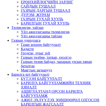
ЕРӨНХИЙЛӨГЧИЙН ЗАРЛИГ
САЙДЫН ТУШААЛ
ГАЗРЫН ДАРГЫН ТУШААЛ
ДҮРЭМ, ЖУРАМ
ГАЗРЫН ТУХАЙ ХУУЛЬ
БАРИЛГЫН ТУХАЙ ХУУЛЬ
Төлөвлөгөө, тайлан
Үйл ажиллагааны төлөвлөгөө
Үйл ажиллагааны тайлан
Газрын удирдлага
Газар зохион байгуулалт
Кадастр
Геодези, зураг зүй
Газрын төлбөр, татвар, үнэлгээ
Газрын төлөв байдал, чанарын улсын хянан
баталгаа
Маягтын загварууд
Барилга хот байгуулалт
БҮТЭЭН БАЙГУУЛАЛТ
БАРИЛГА БАЙГУУЛАМЖИЙН ТЕХНИК
ХЯНАЛТ
АШИГЛАЛТАНД ОРСОН БАРИЛГА
БАЙГУУЛАМЖ
АЖИЛ ЭХЛҮҮЛЭХ ЗӨВШӨӨРӨЛ ОЛГОСОН
БАРИЛГЫН ЖАГСААЛТ