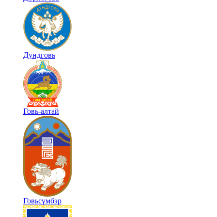
Дундговь
Говь-алтай
Говьсүмбэр