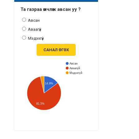
Та газраа өмчлөж авсан уу ?
Авсан
Аваагүй
Мэдэхгүй
САНАЛ ӨГӨХ
Авсан
Аваагүй
Мэдэхгүй
14.9%
81.5%