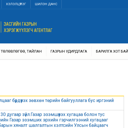
ХЭЛЭЛЦҮҮЛЭГ
ШИЛЭН ДАНС
ТӨЛӨВЛӨГӨӨ, ТАЙЛАН
ГАЗРЫН УДИРДЛАГА
БАРИЛГА ХОТ БА
ааг бүрдүүлэх зөвхөн төрийн байгууллага бус иргэний
30 дугаар зүйл.Газар эзэмшүүлэх хугацаа болон тус
йлийн Газар эзэмших эрхийн гэрчилгээний хугацааг
лбарын хяналт шалгалтын хэлтсийн Улсын байцаагч