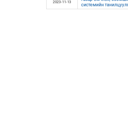
2023-11-13
системийн танилцуул
ХОЛБОО БАРИХ ХАЯГ
Монгол улс Сэлэнгэ аймаг, Парпизаны талбай
Орхон 6 дугаар баг, Нутгийн захиргааны II бай
70363562, 70362310
selenge@gazar.gov.mn