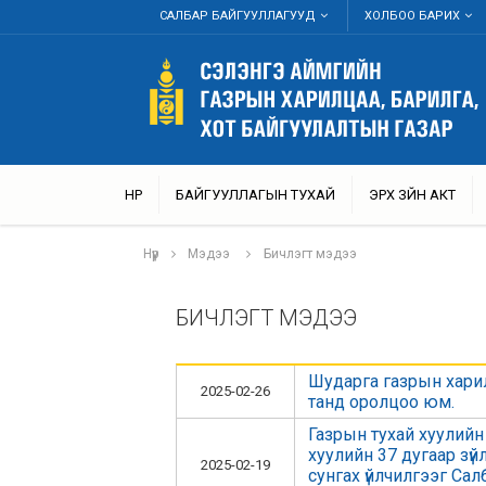
САЛБАР БАЙГУУЛЛАГУУД
ХОЛБОО БАРИХ
НҮҮР
БАЙГУУЛЛАГЫН ТУХАЙ
ЭРХ ЗҮЙН АКТ
Нүүр
Мэдээ
Бичлэгт мэдээ
БИЧЛЭГТ МЭДЭЭ
Шударга газрын харилц
2025-02-26
танд оролцоо юм.
Газрын тухай хуулийн 
хуулийн 37 дугаар зү
2025-02-19
сунгах үйлчилгээг Са