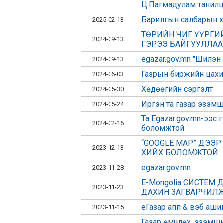
Ц.Пагмадулам танилц
Барилгын салбарын х
2025-02-13
ТӨРИЙН ЧИГ ҮҮРГ
2024-09-13
ГЭРЭЭ БАЙГУУЛЛАА
egazar.gov.mn "Шилэн
2024-09-13
Газрын биржийн цахи
2024-06-03
Хөдөөгийн сэргэлт
2024-05-30
Иргэн та газар эзэмш
2024-05-24
Та Egazar.gov.mn-ээс 
2024-02-16
боломжтой
“GOOGLE MAP” ДЭЭ
2023-12-13
ХИЙХ БОЛОМЖТОЙ
egazar.gov.mn
2023-11-28
E-Mongolia СИСТЕ
2023-11-23
ДАХИН ЗАГВАРЧИЛ
eГазар апп & вэб аши
2023-11-15
Газар өмчлөх, эзэмши