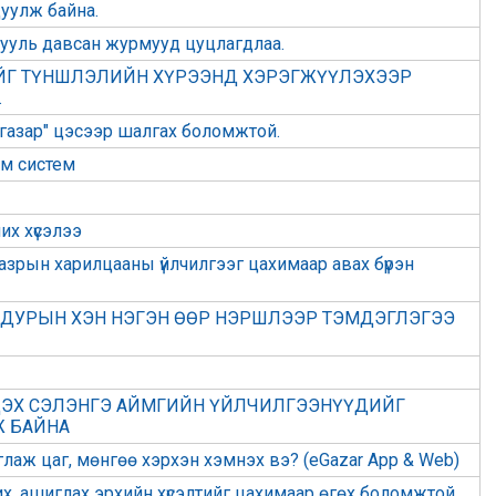
уулж байна.
ууль давсан журмууд цуцлагдлаа.
ИЙГ ТҮНШЛЭЛИЙН ХҮРЭЭНД ХЭРЭГЖҮҮЛЭХЭЭР
.
 газар" цэсээр шалгах боломжтой.
м систем
их хүсэлээ
газрын харилцааны үйлчилгээг цахимаар авах бүрэн
Р ДУРЫН ХЭН НЭГЭН ӨӨР НЭРШЛЭЭР ТЭМДЭГЛЭГЭЭ
М ДЭХ СЭЛЭНГЭ АЙМГИЙН ҮЙЛЧИЛГЭЭНҮҮДИЙГ
Ж БАЙНА
глаж цаг, мѳнгѳө хэрхэн хэмнэх вэ? (eGazar App & Web)
х, ашиглах эрхийн хүсэлтийг цахимаар өгөх боломжтой