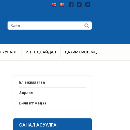
ЙГУУЛАЛТ
ИЛ ТОД БАЙДАЛ
ЦАХИМ СИСТЕМҮҮД
Үйл ажиллагаа
Зарлал
Бичлэгт мэдээ
САНАЛ АСУУЛГА